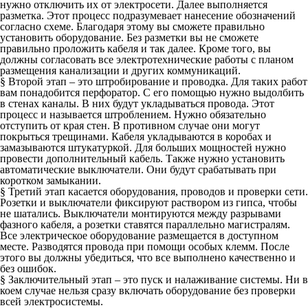
нужно отключить их от электросети. Далее выполняется
разметка. Этот процесс подразумевает нанесение обозначений
согласно схеме. Благодаря этому вы сможете правильно
установить оборудование. Без разметки вы не сможете
правильно проложить кабеля и так далее. Кроме того, вы
должны согласовать все электротехнические работы с планом
размещения канализации и других коммуникаций.
§ Второй этап
– это штробирование и проводка. Для таких работ
вам понадобится перфоратор. С его помощью нужно выдолбить
в стенах каналы. В них будут укладываться провода. Этот
процесс и называется штроблением. Нужно обязательно
отступить от края стен. В противном случае они могут
покрыться трещинами. Кабеля укладываются в коробах и
замазываются штукатуркой. Для больших мощностей нужно
провести дополнительный кабель. Также нужно установить
автоматические выключатели. Они будут срабатывать при
коротком замыкании.
§ Третий этап
касается оборудования, проводов и проверки сети.
Розетки и выключатели фиксируют раствором из гипса, чтобы
не шатались. Выключатели монтируются между разрывами
фазного кабеля, а розетки ставятся параллельно магистралям.
Все электрическое оборудование размещается в доступном
месте. Разводятся провода при помощи особых клемм. После
этого вы должны убедиться, что все выполнено качественно и
без ошибок.
§ Заключительный этап
– это пуск и налаживание системы. Ни в
коем случае нельзя сразу включать оборудование без проверки
всей электросистемы.