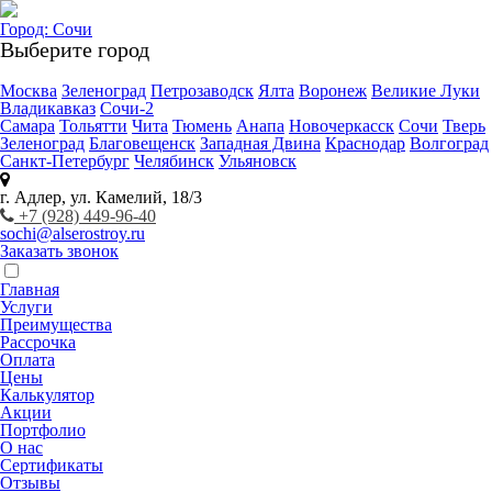
Город:
Сочи
Выберите город
Москва
Зеленоград
Петрозаводск
Ялта
Воронеж
Великие Луки
Владикавказ
Сочи-2
Самара
Тольятти
Чита
Тюмень
Анапа
Новочеркасск
Сочи
Тверь
Зеленоград
Благовещенск
Западная Двина
Краснодар
Волгоград
Санкт-Петербург
Челябинск
Ульяновск
г. Адлер, ул. Камелий, 18/3
+7 (928) 449-96-40
sochi@alserostroy.ru
Заказать звонок
Главная
Услуги
Преимущества
Рассрочка
Оплата
Цены
Калькулятор
Акции
Портфолио
О нас
Сертификаты
Отзывы